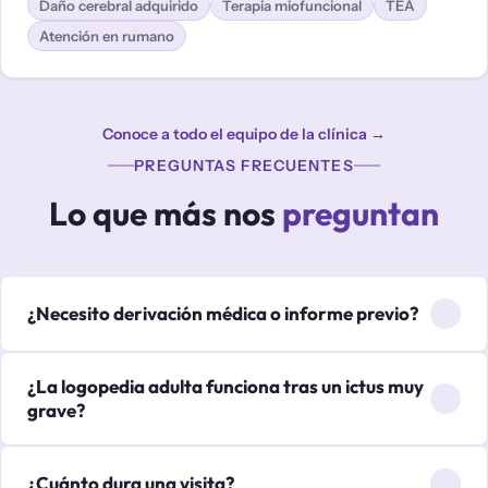
Daño cerebral adquirido
Terapia miofuncional
TEA
Atención en rumano
Conoce a todo el equipo de la clínica →
PREGUNTAS FRECUENTES
Lo que más nos
preguntan
¿Necesito derivación médica o informe previo?
No. Puedes contactarnos directamente. Si tienes informes
¿La logopedia adulta funciona tras un ictus muy
médicos, pruebas o documentación previa (informe
grave?
neurológico, laringoscopia, etc.), tráelos, nos ayudan
mucho, pero no son obligatorios para la primera cita.
Sí, aunque los resultados y el ritmo de recuperación
¿Cuánto dura una visita?