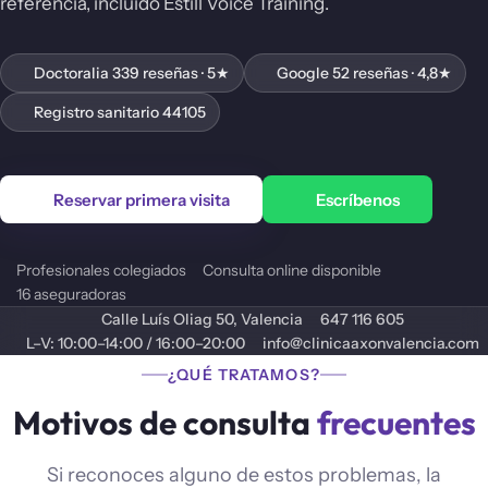
referencia, incluido Estill Voice Training.
Doctoralia 339 reseñas · 5★
Google 52 reseñas · 4,8★
Registro sanitario 44105
Reservar primera visita
Escríbenos
Profesionales colegiados
Consulta online disponible
16 aseguradoras
Calle Luís Oliag 50, Valencia
647 116 605
L–V: 10:00–14:00 / 16:00–20:00
info@clinicaaxonvalencia.com
¿QUÉ TRATAMOS?
Motivos de consulta
frecuentes
Si reconoces alguno de estos problemas, la